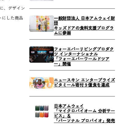
に、デザイン
トにした商品
一般財団法人 日本アムウェイ財
団
キッズドアの食料支援プログラ
ムに参画
フォーエバーリビングプロダク
ツ インターナショナル
「フォーエバーワールドツア
ー」開催
ニュースキン エンタープライズ
ビタミール寄付９億食を達成
日本アムウェイ
「マイクロバイオーム 分析サー
ビス」＆
「パーソナル プロバイオ」発売