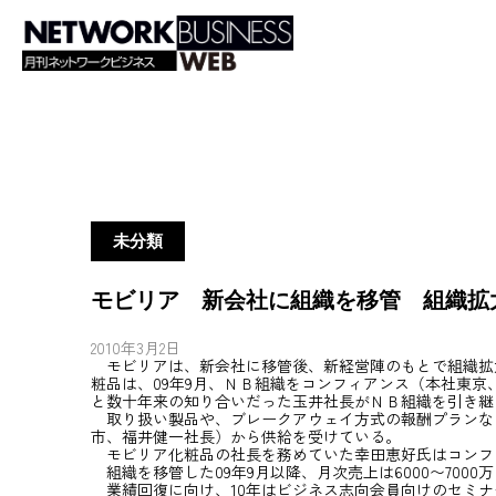
未分類
モビリア 新会社に組織を移管 組織拡
2010年3月2日
モビリアは、新会社に移管後、新経営陣のもとで組織拡
粧品は、09年9月、ＮＢ組織をコンフィアンス（本社東
と数十年来の知り合いだった玉井社長がＮＢ組織を引き継
取り扱い製品や、ブレークアウェイ方式の報酬プランな
市、福井健一社長）から供給を受けている。
モビリア化粧品の社長を務めていた幸田恵好氏はコンフ
組織を移管した09年9月以降、月次売上は6000〜700
業績回復に向け、10年はビジネス志向会員向けのセミナ