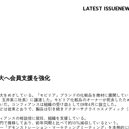
LATEST ISSUE
NE
大へ会員支援を強化
大をめざしている。「モビリア」ブランドの化粧品を商材に展開してい
京、玉井英二社長）に譲渡した。モビリア化粧品のオーナーが死去したた
いだ。コンフィアンスは組織の受け皿として09年4月に設立した。
どは従来どおりで、製品は引き続きドクターサクライコスメディック（
ィアンスの相談役に就任、組織を支援している。
0万円で推移しており、前年同期と比べて約10％減収しているという。
ー「デモンストレーション・マーケティングミーティング」を本格的に