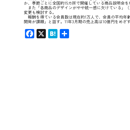
か、季節ごとに全国約15カ所で開催している商品説明会
また「各商品のデザインがやや統一感に欠けている」（
変更も検討する。
報酬を得ている会員数は現在約1万人で、会員の平均年齢
開発が課題」と話す。11年3月期の売上高は10億円をめざ
F
X
H
共
ac
at
有
e
en
b
a
o
ok