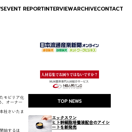
WS
EVENT REPORT
INTERVIEW
ARCHIVE
CONTACT
たモビリア化
TOP NEWS
め、オーナー
本社さいたま
エックスワン
ヒト幹細胞培養液配合のアイシ
ートを新発売
開始するほ