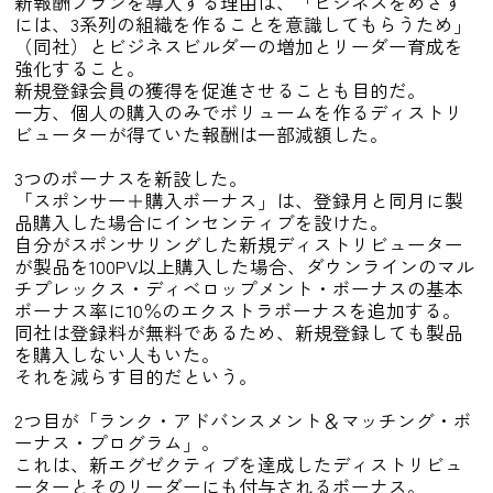
新報酬プランを導入する理由は、「ビジネスをめざす
には、3系列の組織を作ることを意識してもらうため」
（同社）とビジネスビルダーの増加とリーダー育成を
強化すること。
新規登録会員の獲得を促進させることも目的だ。
一方、個人の購入のみでボリュームを作るディストリ
ビューターが得ていた報酬は一部減額した。
3つのボーナスを新設した。
「スポンサー＋購入ボーナス」は、登録月と同月に製
品購入した場合にインセンティブを設けた。
自分がスポンサリングした新規ディストリビューター
が製品を100PV以上購入した場合、ダウンラインのマル
チプレックス・ディベロップメント・ボーナスの基本
ボーナス率に10％のエクストラボーナスを追加する。
同社は登録料が無料であるため、新規登録しても製品
を購入しない人もいた。
それを減らす目的だという。
2つ目が「ランク・アドバンスメント＆マッチング・ボ
ーナス・プログラム」。
これは、新エグゼクティブを達成したディストリビュ
ーターとそのリーダーにも付与されるボーナス。